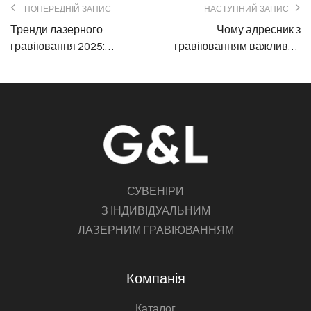
ПОПЕРЕДНІЙ ЗАПИС
НАСТУПНИЙ ЗАПИС
Тренди лазерного
Чому адресник з
гравіювання 2025:
гравіюванням важливий
шрифти та стилі
для безпеки вашого
улюбленця
СУВЕНІРИ
З ІНДИВІДУАЛЬНИМ
ЛАЗЕРНИМ ГРАВІЮВАННЯМ
Компанія
Каталог