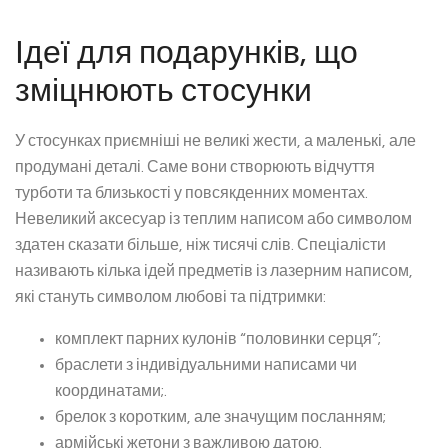
Ідеї для подарунків, що
зміцнюють стосунки
У стосунках приємніші не великі жести, а маленькі, але
продумані деталі. Саме вони створюють відчуття
турботи та близькості у повсякденних моментах.
Невеликий аксесуар із теплим написом або символом
здатен сказати більше, ніж тисячі слів. Спеціалісти
називають кілька ідей предметів із лазерним написом,
які стануть символом любові та підтримки:
комплект парних кулонів “половинки серця”;
браслети з індивідуальними написами чи
координатами;.
брелок з коротким, але значущим посланням;
армійські жетони з важливою датою.