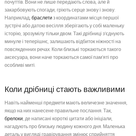
почуттів. Вони не лише передають слова, але й
закарбовують спогади, гріють серце знову і знову.
Наприклад,
браслети
з координатами місця першої
зустрічі або датою весілля зберігають у собі маленьку
історію, зрозумілу тільки двом. Такі дрібниці з’єднують
минуле і теперішнє, залишають відбиток ніжності на
повсякденних речах. Коли близькі торкаються такого
аксесуара, вони наче торкаються самої пам’яті про
особливі миті.
Коли дрібниці стають важливими
Навіть найменші предмети мають величезне значення,
якщо на них нанесене правильне послання. Так,
брелоки
, де написані короткі цитати або ініціали,
нагадують про близьку людину кожного дня. Маленька
деталь у вигляді гравірування змінює сприйняття