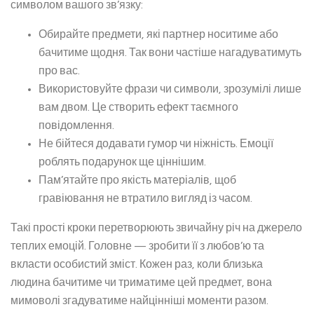
символом вашого зв’язку:
Обирайте предмети, які партнер носитиме або
бачитиме щодня. Так вони частіше нагадуватимуть
про вас.
Використовуйте фрази чи символи, зрозумілі лише
вам двом. Це створить ефект таємного
повідомлення.
Не бійтеся додавати гумор чи ніжність. Емоції
роблять подарунок ще ціннішим.
Пам’ятайте про якість матеріалів, щоб
гравіювання не втратило вигляд із часом.
Такі прості кроки перетворюють звичайну річ на джерело
теплих емоцій. Головне — зробити її з любов’ю та
вкласти особистий зміст. Кожен раз, коли близька
людина бачитиме чи триматиме цей предмет, вона
мимоволі згадуватиме найцінніші моменти разом.