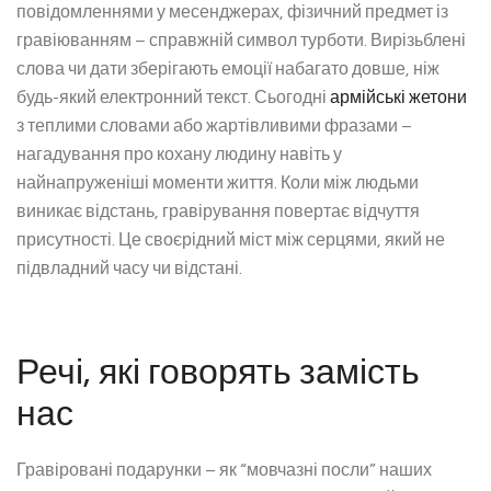
повідомленнями у месенджерах, фізичний предмет із
гравіюванням – справжній символ турботи. Вирізьблені
слова чи дати зберігають емоції набагато довше, ніж
будь-який електронний текст. Сьогодні
армійські жетони
з теплими словами або жартівливими фразами –
нагадування про кохану людину навіть у
найнапруженіші моменти життя. Коли між людьми
виникає відстань, гравірування повертає відчуття
присутності. Це своєрідний міст між серцями, який не
підвладний часу чи відстані.
Речі, які говорять замість
нас
Гравіровані подарунки – як “мовчазні посли” наших