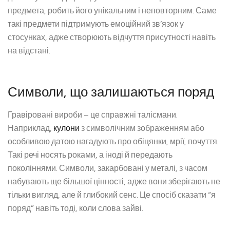
предмета, робить його унікальним і неповторним. Саме
такі предмети підтримують емоційний зв’язок у
стосунках, адже створюють відчуття присутності навіть
на відстані.
Символи, що залишаються поряд
Гравіровані вироби – це справжні талісмани.
Наприклад,
кулони
з символічним зображенням або
особливою датою нагадують про обіцянки, мрії, почуття.
Такі речі носять роками, а іноді й передають
поколіннями. Символи, закарбовані у металі, з часом
набувають ще більшої цінності, адже вони зберігають не
тільки вигляд, але й глибокий сенс. Це спосіб сказати “я
поряд” навіть тоді, коли слова зайві.