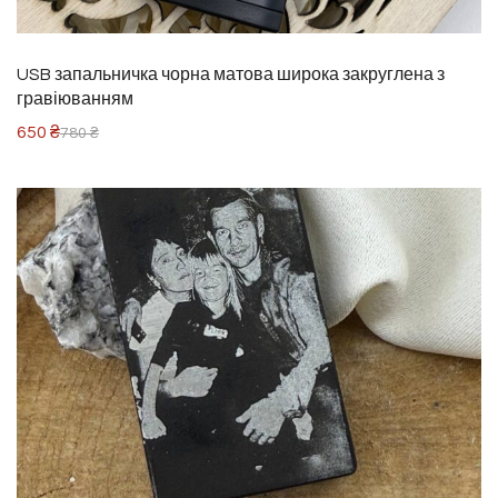
USB запальничка чорна матова широка закруглена з
гравіюванням
650
₴
780
₴